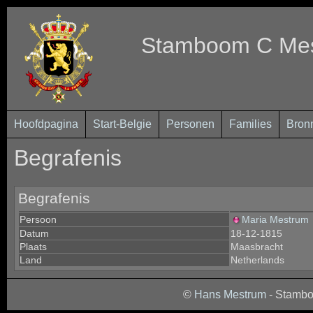
Stamboom C Mest
Hoofdpagina
Start-Belgie
Personen
Families
Bron
Begrafenis
Begrafenis
Persoon
Maria Mestrum
Datum
18-12-1815
Plaats
Maasbracht
Land
Netherlands
©
Hans Mestrum
- Stambo