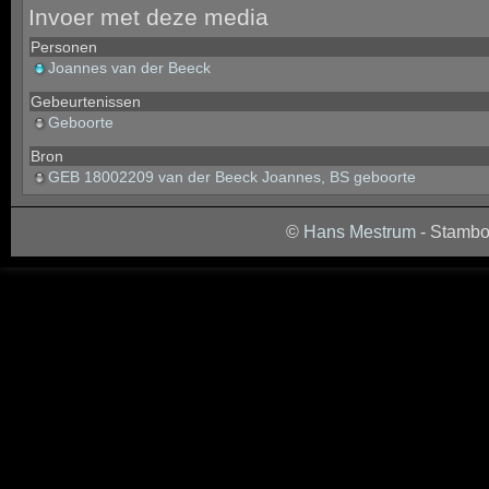
Invoer met deze media
Personen
Joannes van der Beeck
Gebeurtenissen
Geboorte
Bron
GEB 18002209 van der Beeck Joannes, BS geboorte
©
Hans Mestrum
- Stambo