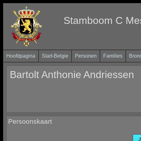
Stamboom C Mest
Hoofdpagina
Start-Belgie
Personen
Families
Bron
Bartolt Anthonie Andriessen
Persoonskaart