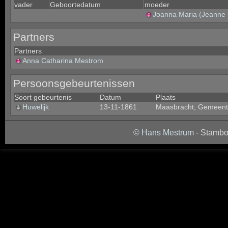
vader
Geboortedatum
moeder
Joanna Maria (Jeanne
Partners
Partners
Anna Catharina Mestrom
Persoonsgebeurtenissen
Soort gebeurtenis
Datum
Plaats
Huwelijk
13-11-1861
Maasbracht, Gemeent
©
Hans Mestrum
- Stambo