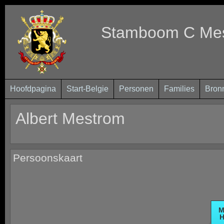
Stamboom C Mest
Hoofdpagina
Start-Belgie
Personen
Families
Bron
Albert Mestrom
Persoonskaart