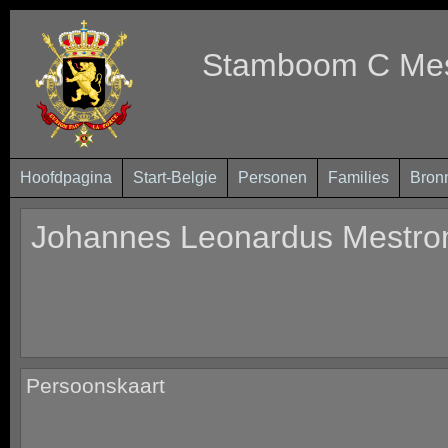
Stamboom C Mest
Hoofdpagina
Start-Belgie
Personen
Families
Bron
Johannes Leonardus Mestr
Persoonskaart