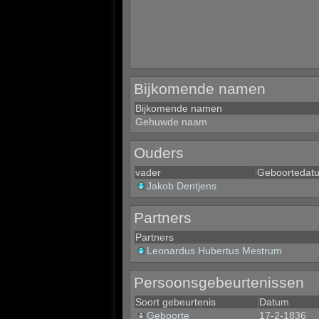
Bijkomende namen
Bijkomende namen
Gehuwde naam
Ouders
vader
Geboortedat
Jakob Dentjens
Partners
Partners
Leonardus Hubertus Mestrum
Persoonsgebeurtenissen
Soort gebeurtenis
Datum
Geboorte
17-2-1836