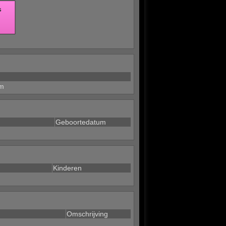
m
Geboortedatum
Kinderen
Omschrijving