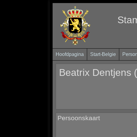
Sta
Hoofdpagina
Start-Belgie
Perso
Beatrix Dentjens
Persoonskaart