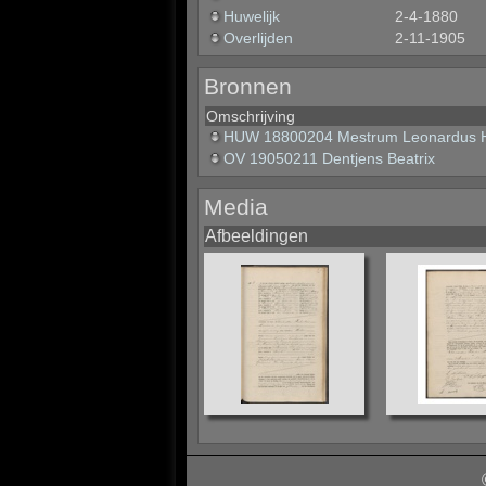
Huwelijk
2-4-1880
Overlijden
2-11-1905
Bronnen
Omschrijving
HUW 18800204 Mestrum Leonardus H
OV 19050211 Dentjens Beatrix
Media
Afbeeldingen