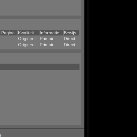
Pagina
Kwaliteit
Informatie
Bewijs
Origineel
Primair
Direct
Origineel
Primair
Direct
e